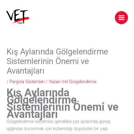
İçeriğe
atla
Main
Men
Kış Aylarında Gölgelendirme
Sistemlerinin Önemi ve
Avantajları
/
Pergola Sistemleri
/ Yazan
Vet Gölgelendirme
Kış Aylarında
Gölgelendirme
Sistemlerinin Önemi ve
Avantajları
Gölgelendirme sistemleri genellikle yaz aylarında güneş
ışığından korunmak için kullanıldığı düşünülen bir yapı