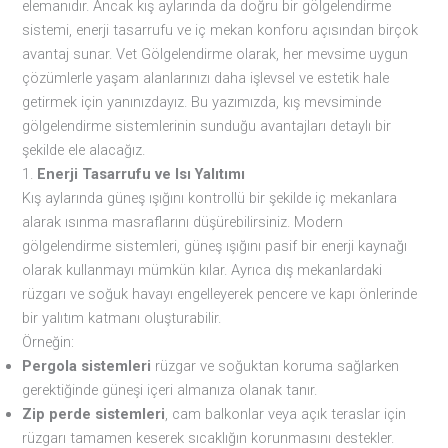
elemanıdır. Ancak kış aylarında da doğru bir gölgelendirme
sistemi, enerji tasarrufu ve iç mekan konforu açısından birçok
avantaj sunar. Vet Gölgelendirme olarak, her mevsime uygun
çözümlerle yaşam alanlarınızı daha işlevsel ve estetik hale
getirmek için yanınızdayız. Bu yazımızda, kış mevsiminde
gölgelendirme sistemlerinin sunduğu avantajları detaylı bir
şekilde ele alacağız.
1.
Enerji Tasarrufu ve Isı Yalıtımı
Kış aylarında güneş ışığını kontrollü bir şekilde iç mekanlara
alarak ısınma masraflarını düşürebilirsiniz. Modern
gölgelendirme sistemleri, güneş ışığını pasif bir enerji kaynağı
olarak kullanmayı mümkün kılar. Ayrıca dış mekanlardaki
rüzgarı ve soğuk havayı engelleyerek pencere ve kapı önlerinde
bir yalıtım katmanı oluşturabilir.
Örneğin:
Pergola sistemleri
rüzgar ve soğuktan koruma sağlarken
gerektiğinde güneşi içeri almanıza olanak tanır.
Zip perde sistemleri
, cam balkonlar veya açık teraslar için
rüzgarı tamamen keserek sıcaklığın korunmasını destekler.