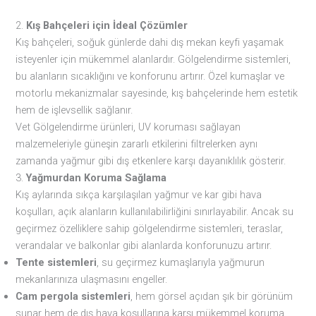
2.
Kış Bahçeleri için İdeal Çözümler
Kış bahçeleri, soğuk günlerde dahi dış mekan keyfi yaşamak
isteyenler için mükemmel alanlardır. Gölgelendirme sistemleri,
bu alanların sıcaklığını ve konforunu artırır. Özel kumaşlar ve
motorlu mekanizmalar sayesinde, kış bahçelerinde hem estetik
hem de işlevsellik sağlanır.
Vet Gölgelendirme ürünleri, UV koruması sağlayan
malzemeleriyle güneşin zararlı etkilerini filtrelerken aynı
zamanda yağmur gibi dış etkenlere karşı dayanıklılık gösterir.
3.
Yağmurdan Koruma Sağlama
Kış aylarında sıkça karşılaşılan yağmur ve kar gibi hava
koşulları, açık alanların kullanılabilirliğini sınırlayabilir. Ancak su
geçirmez özelliklere sahip gölgelendirme sistemleri, teraslar,
verandalar ve balkonlar gibi alanlarda konforunuzu artırır.
Tente sistemleri
, su geçirmez kumaşlarıyla yağmurun
mekanlarınıza ulaşmasını engeller.
Cam pergola sistemleri
, hem görsel açıdan şık bir görünüm
sunar hem de dış hava koşullarına karşı mükemmel koruma